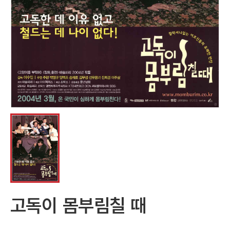
고독이 몸부림칠 때