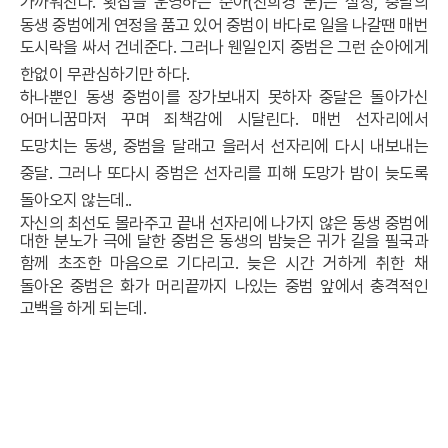
가까워진다
.
횟집을 운영하는 순아
(
진희경 분
)
는 실상
,
중달의
동생 중범에게 연정을 품고 있어 중범이 바다로 일을 나갈땐 매번
도시락을 싸서 건네준다
.
그러나 웬일인지 중범은 그런 순아에게
한없이 무관심하기만 하다
.
하나뿐인 동생 중범이를 장가보내지 못하자 중달은 돌아가신
어머니꿈마저 꾸며 죄책감에 시달린다
.
매번 선자리에서
도망치는 동생
,
중범을 달래고 을러서 선자리에 다시 내보내는
중달
.
그러나 또다시 중범은 선자리를 피해 도망가 밤이 늦도록
돌아오지 않는데
..
자신의 최선도 몰라주고 끝내 선자리에 나가지 않은 동생 중범에
대한 분노가 극에 달한 중범은 동생의 밤늦은 귀가 길을 필국과
함께 초조한 마음으로 기다리고
.
늦은 시간 거하게 취한 채
돌아온 중범은 화가 머리끝까지 나있는 중범 앞에서 충격적인
고백을 하게 되는데
.