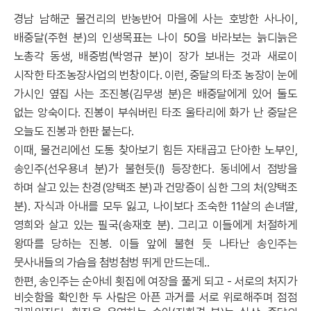
경남 남해군 물건리의 반농반어 마을에 사는 호방한 사나이
,
배중달
(
주현 분
)
의 인생목표는 나이
50
을 바라보는 늙디늙은
노총각 동생
,
배중범
(
박영규 분
)
이 장가 보내는 것과 새로이
시작한 타조농장사업의 번창이다
.
이런
,
중달의 타조 농장이 눈에
가시인 옆집 사는 조진봉
(
김무생 분
)
은 배중달에게 있어 둘도
없는 앙숙이다
.
진봉이 부숴버린 타조 울타리에 화가 난 중달은
오늘도 진봉과 한판 붙는다
.
이때
,
물건리에선 도통 찾아보기 힘든 자태곱고 단아한 노부인
,
송인주
(
선우용녀 분
)
가 불현듯
(!)
등장한다
.
동네에서 점방을
하며 살고 있는 찬경
(
양택조 분
)
과 건망증이 심한 그의 처
(
양택조
분
).
자식과 아내를 모두 잃고
,
나이보다 조숙한
11
살의 손녀딸
,
영희와 살고 있는 필국
(
송재호 분
).
그리고 이들에게 처절하게
왕따를 당하는 진봉
.
이들 앞에 불현 듯 나타난 송인주는
뭇사내들의 가슴을 첨벙첨벙 뛰게 만드는데
..
한편
,
송인주는 순아네 횟집에 여장을 풀게 되고
-
서로의 처지가
비슷함을 확인한 두 사람은 아픈 과거를 서로 위로해주며 점점