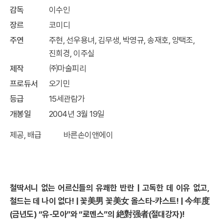
감독
이수인
장르
코미디
주연
주현, 선우용녀, 김무생, 박영규, 송재호, 양택조,
진희경, 이주실
제작
㈜마술피리
프로듀서
오기민
등급
15세관람가
개봉일
2004년 3월 19일
제공, 배급 바른손이앤에이
철딱서니 없는 어르신들의 유쾌한 반란
|
고독한 데 이유 없고
,
철드는 데 나이 없다
! |
꽃美男 꽃美女 올스타
-
캬스트
! |
今年度
(
금년도
)
“유
-
모아”와 “로멘스”의 絶對强者
(
절대강자
)!