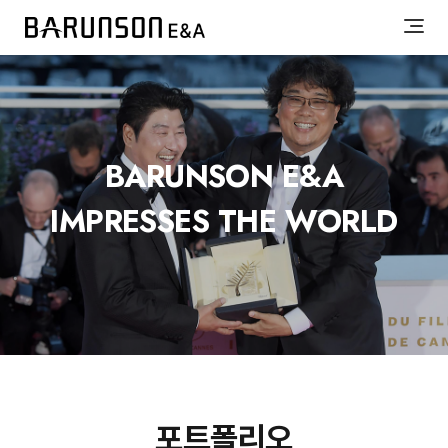
BARUNSON E&A
IMPRESSES THE WORLD
포트폴리오