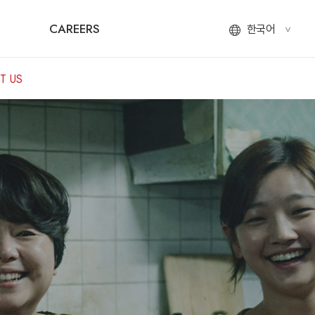
CAREERS
한국어
<
ENGLISH
T US