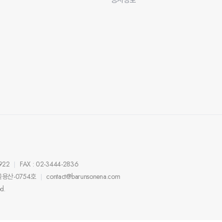
6922
FAX : 02-3444-2836
|
울용산-0754호
contact@barunsonena.com
|
ed.
Created & Managed by Marvel Works.