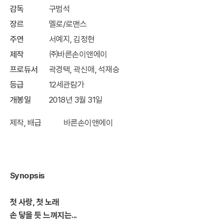
감독
구범석
장르
멜로/로맨스
주연
서예지, 김정현
제작
㈜바른손이앤에이
프로듀서
곽경택, 곽신애, 석재승
등급
12세관람가
개봉일
2018년 3월 31일
제작, 배급 바른손이앤에이
Synopsis
첫 사랑, 첫 노래
손 닿을 듯 느껴지는...