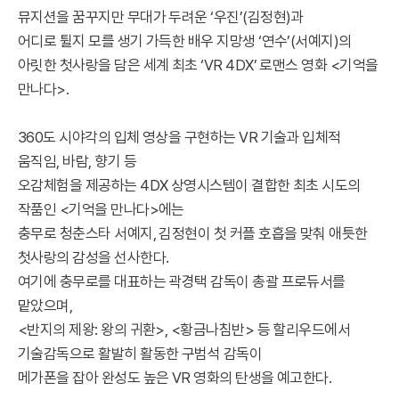
뮤지션을 꿈꾸지만 무대가 두려운 ‘우진’(김정현)과
어디로 튈지 모를 생기 가득한 배우 지망생 ‘연수’(서예지)의
아릿한 첫사랑을 담은 세계 최초 ‘VR 4DX’ 로맨스 영화 <기억을
만나다>.
360도 시야각의 입체 영상을 구현하는 VR 기술과 입체적
움직임, 바람, 향기 등
오감체험을 제공하는 4DX 상영시스템이 결합한 최초 시도의
작품인 <기억을 만나다>에는
충무로 청춘스타 서예지, 김정현이 첫 커플 호흡을 맞춰 애틋한
첫사랑의 감성을 선사한다.
여기에 충무로를 대표하는 곽경택 감독이 총괄 프로듀서를
맡았으며,
<반지의 제왕: 왕의 귀환>, <황금나침반> 등 할리우드에서
기술감독으로 활발히 활동한 구범석 감독이
메가폰을 잡아 완성도 높은 VR 영화의 탄생을 예고한다.