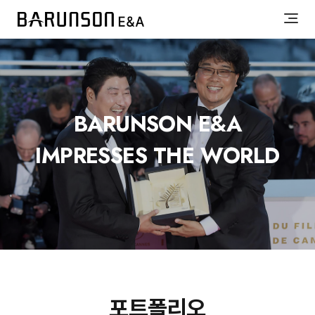
BARUNSON E&A
IMPRESSES THE WORLD
포트폴리오